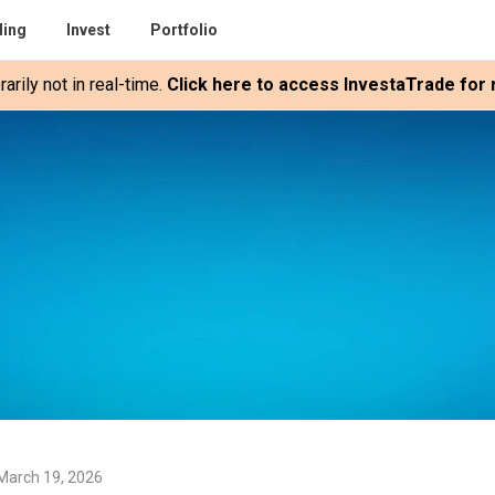
ding
Invest
Portfolio
rily not in real-time.
Click here to access InvestaTrade for r
March 19, 2026