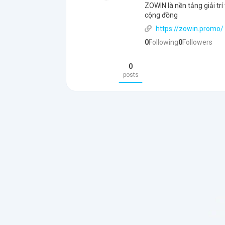
ZOWIN là nền tảng giải tr
cộng đồng
https://zowin.promo/
0
Following
0
Followers
0
posts