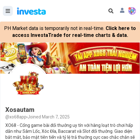
PH Market data is temporarily not in real-time.
Click here to
access InvestaTrade for real-time charts & data.
Xosautam
@xo68app
Joined March 7, 2025
XO68 - Cổng game bài đổi thưởng uy tín với hàng loạt trò chơi hấp
dẫn như Sâm Lốc, Xóc Đĩa, Baccarat và Slot đổi thưởng. Giao diện
bắt mắt, bảo mật tiên tiến và tỷ lệ trả thưởng cực cao chắc chắn sẽ