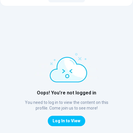
Oops! You’re not logged in
You need to log in to view the content on this
profile. Come join us to see more!
Log In to View