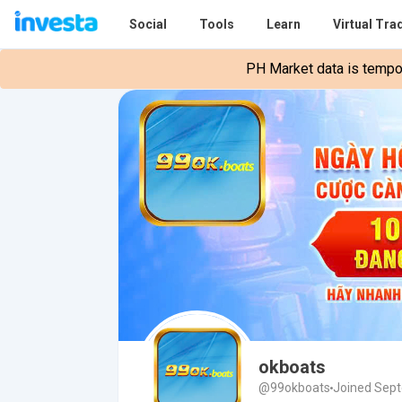
Social
Tools
Learn
Virtual Tra
PH Market data is tempora
okboats
@99okboats
Joined Sept