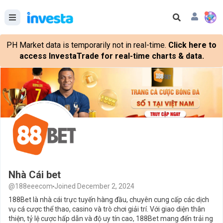
PH Market data is temporarily not in real-time.
Click here to
access InvestaTrade for real-time charts & data.
Nhà Cái bet
@188eeecom
Joined December 2, 2024
188Bet là nhà cái trực tuyến hàng đầu, chuyên cung cấp các dịch
vụ cá cược thể thao, casino và trò chơi giải trí. Với giao diện thân
thiện, tỷ lệ cược hấp dẫn và độ uy tín cao, 188Bet mang đến trải ng