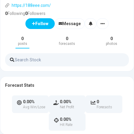
https://188eee.com/
0
Following
0
Followers
Message
Follow
0
0
0
posts
forecasts
photos
Forecast Stats
0.00%
0.00%
0
Avg Win/Lose
Net Profit
Forecasts
0.00%
Hit Rate