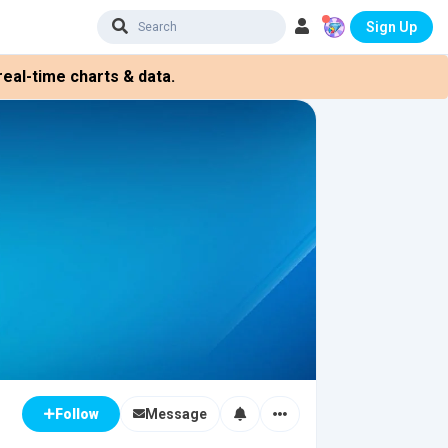
Sign Up
eal-time charts & data.
Message
Follow