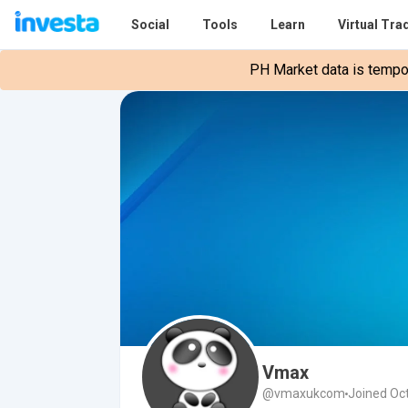
Social
Tools
Learn
Virtual Tra
PH Market data is tempora
Vmax
@vmaxukcom
Joined Oc