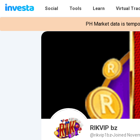
Social
Tools
Learn
Virtual Tra
PH Market data is tempora
RIKVIP bz
@rikvip1bz
Joined Novem