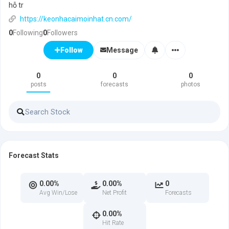
hỗ tr
https://keonhacaimoinhat.cn.com/
0
Following
0
Followers
Message
Follow
0
0
0
posts
forecasts
photos
Forecast Stats
0.00%
0.00%
0
Avg Win/Lose
Net Profit
Forecasts
0.00%
Hit Rate