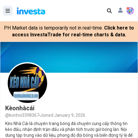
PH Market data is temporarily not in real-time.
Click here to
access InvestaTrade for real-time charts & data.
Kèonhàcái
@konhci3398367
Joined January 9, 2026
Kèo Nhà Cái là chuyên trang bóng đá chuyên cung cấp thông tin
kèo đấu, nhận định trận đấu và phân tích trước giờ bóng lăn. Nội
dung tập trung vào dữ liệu, phong độ đội bóng và biến động tỷ lệ để