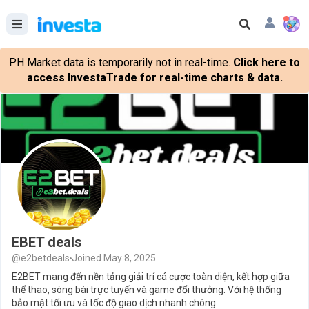
PH Market data is temporarily not in real-time.
Click here to
access InvestaTrade for real-time charts & data.
EBET deals
@e2betdeals
Joined May 8, 2025
E2BET mang đến nền tảng giải trí cá cược toàn diện, kết hợp giữa
thể thao, sòng bài trực tuyến và game đổi thưởng. Với hệ thống
bảo mật tối ưu và tốc độ giao dịch nhanh chóng