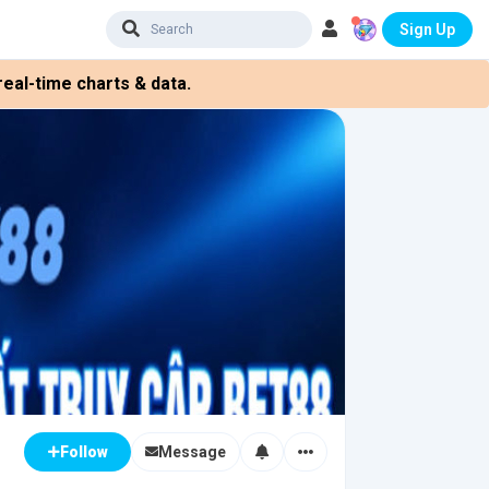
Sign Up
eal-time charts & data.
Message
Follow