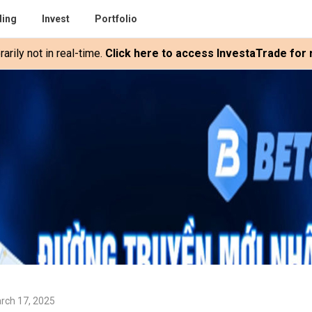
ding
Invest
Portfolio
rily not in real-time.
Click here to access InvestaTrade for r
rch 17, 2025