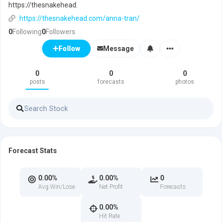
https://thesnakehead.
https://thesnakehead.com/anna-tran/
0
Following
0
Followers
Message
Follow
0
0
0
posts
forecasts
photos
Forecast Stats
0.00%
0.00%
0
Avg Win/Lose
Net Profit
Forecasts
0.00%
Hit Rate