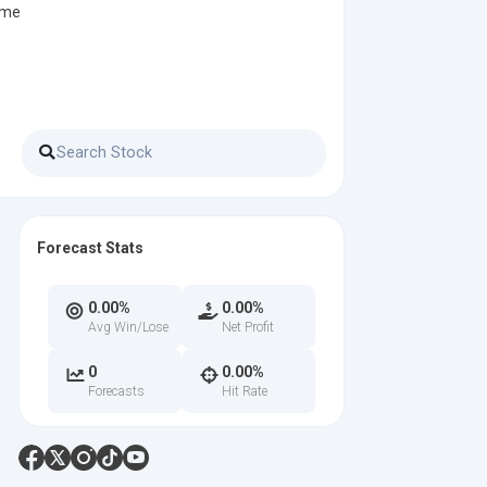
ame
Forecast Stats
0.00%
0.00%
Avg Win/Lose
Net Profit
0
0.00%
Forecasts
Hit Rate