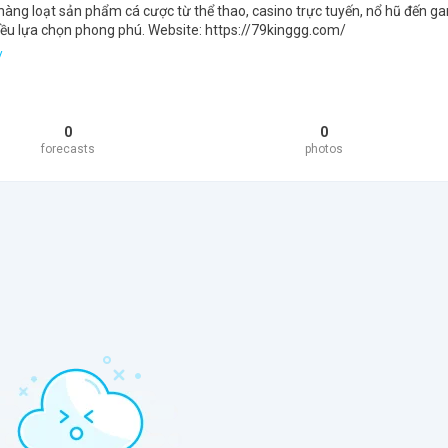
hàng loạt sản phẩm cá cược từ thể thao, casino trực tuyến, nổ hũ đến g
hiều lựa chọn phong phú. Website: https://79kinggg.com/
/
0
0
forecasts
photos