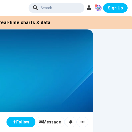
Sign Up
eal-time charts & data.
Message
Follow