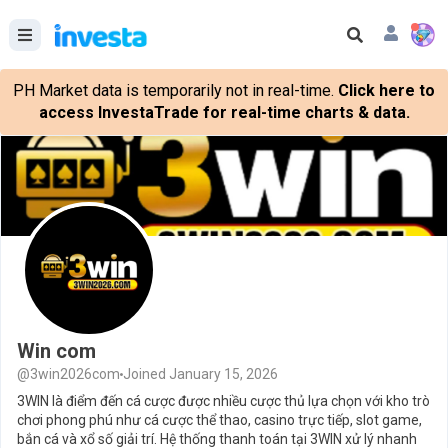
PH Market data is temporarily not in real-time.
Click here to
access InvestaTrade for real-time charts & data.
Win com
@3win2026com
Joined January 15, 2026
3WIN là điểm đến cá cược được nhiều cược thủ lựa chọn với kho trò
chơi phong phú như cá cược thể thao, casino trực tiếp, slot game,
bắn cá và xổ số giải trí. Hệ thống thanh toán tại 3WIN xử lý nhanh