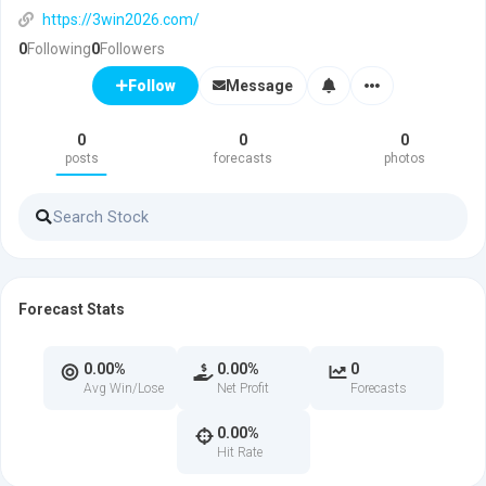
https://3win2026.com/
0
Following
0
Followers
Message
Follow
0
0
0
posts
forecasts
photos
Forecast Stats
0.00%
0.00%
0
Avg Win/Lose
Net Profit
Forecasts
0.00%
Hit Rate