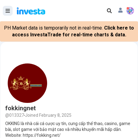
PH Market data is temporarily not in real-time.
Click here to
access InvestaTrade for real-time charts & data.
fokkingnet
@013327
Joined February 8, 2025
OKKING là nhà cái cá cược uy tín, cung cấp thể thao, casino, game
bài, slot game với bảo mật cao và nhiều khuyến mãi hấp dẫn.
Website: https://fokking.net/