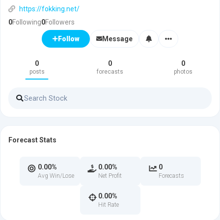
https://fokking.net/
0
Following
0
Followers
Message
Follow
0
0
0
posts
forecasts
photos
Forecast Stats
0.00%
0.00%
0
Avg Win/Lose
Net Profit
Forecasts
0.00%
Hit Rate