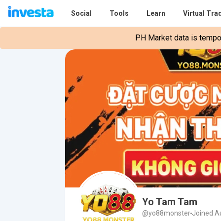
Social
Tools
Learn
Virtual Tra
PH Market data is tempora
Yo Tam Tam
@yo88monster
Joined A