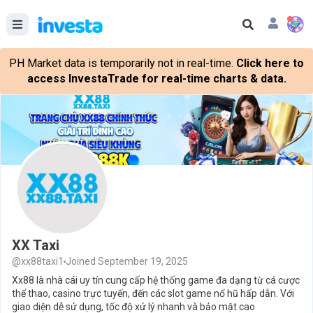
PH Market data is temporarily not in real-time.
Click here to
access InvestaTrade for real-time charts & data.
XX Taxi
@xx88taxi1
Joined September 19, 2025
Xx88 là nhà cái uy tín cung cấp hệ thống game đa dạng từ cá cược
thể thao, casino trực tuyến, đến các slot game nổ hũ hấp dẫn. Với
giao diện dễ sử dụng, tốc độ xử lý nhanh và bảo mật cao