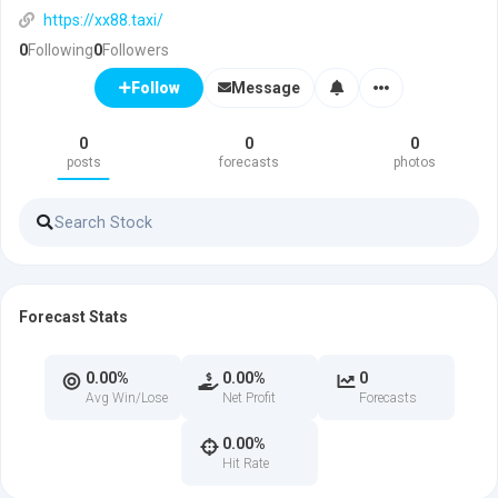
https://xx88.taxi/
0
Following
0
Followers
Message
Follow
0
0
0
posts
forecasts
photos
Forecast Stats
0.00%
0.00%
0
Avg Win/Lose
Net Profit
Forecasts
0.00%
Hit Rate