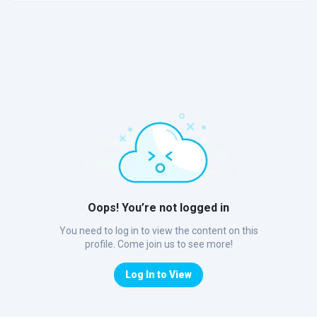
Oops! You’re not logged in
You need to log in to view the content on this
profile. Come join us to see more!
Log In to View