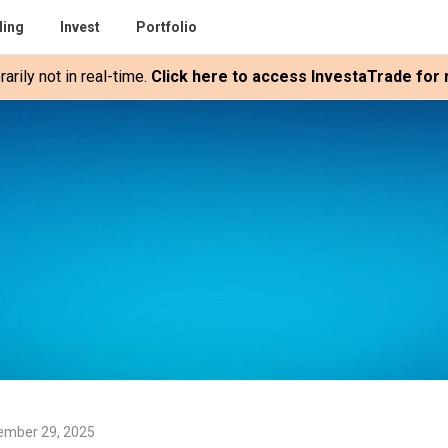
ding
Invest
Portfolio
rily not in real-time.
Click here to access InvestaTrade for r
ember 29, 2025