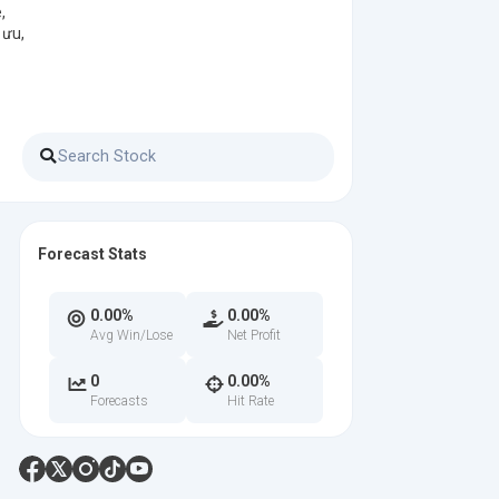
,
 ưu,
Forecast Stats
0.00%
0.00%
Avg Win/Lose
Net Profit
0
0.00%
Forecasts
Hit Rate