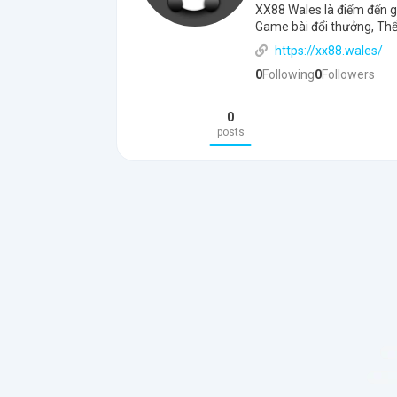
XX88 Wales là điểm đến giả
Game bài đổi thưởng, Thể 
https://xx88.wales/
0
Following
0
Followers
0
posts