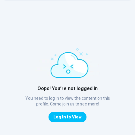
Oops! You’re not logged in
You need to log in to view the content on this
profile. Come join us to see more!
Log In to View