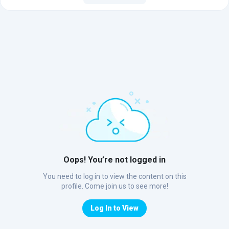
Oops! You’re not logged in
You need to log in to view the content on this
profile. Come join us to see more!
Log In to View