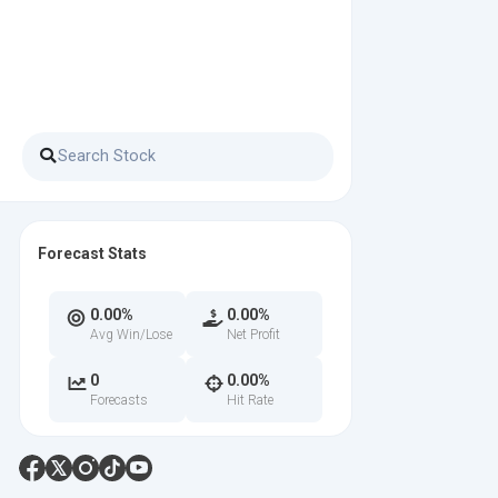
Forecast Stats
0.00%
0.00%
Avg Win/Lose
Net Profit
0
0.00%
Forecasts
Hit Rate