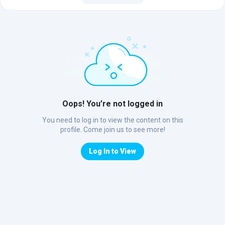
Oops! You’re not logged in
You need to log in to view the content on this
profile. Come join us to see more!
Log In to View