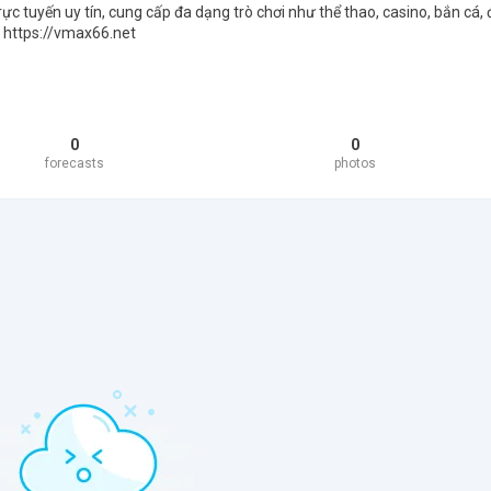
ực tuyến uy tín, cung cấp đa dạng trò chơi như thể thao, casino, bắn cá, 
: https://vmax66.net
0
0
forecasts
photos