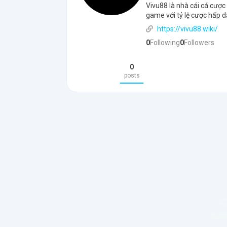
Vivu88 là nhà cái cá cược
game với tỷ lệ cược hấp d
https://vivu88.wiki/
0
Following
0
Followers
0
posts