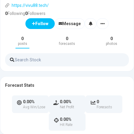
https://vivu88.tech/
0
Following
0
Followers
Message
Follow
0
0
0
posts
forecasts
photos
Forecast Stats
0.00%
0.00%
0
Avg Win/Lose
Net Profit
Forecasts
0.00%
Hit Rate