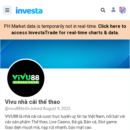
PH Market data is temporarily not in real-time.
Click here to
access InvestaTrade for real-time charts & data.
Vivu nhà cái thể thao
@vivu88tech
Joined August 9, 2025
VIVU88 là nhà cái cá cược trực tuyến uy tín tại Việt Nam, nổi bật với
các sản phẩm Thể thao, Live Casino, Đá gà, Bắn cá, Slot game.
Giao diện mượt mà, nạp rút nhanh, bảo mật cao.