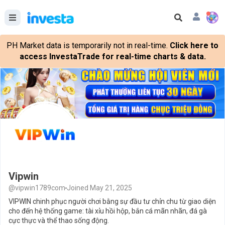
PH Market data is temporarily not in real-time.
Click here to
access InvestaTrade for real-time charts & data.
Vipwin
@vipwin1789com
Joined May 21, 2025
VIPWIN chinh phục người chơi bằng sự đầu tư chỉn chu từ giao diện
cho đến hệ thống game: tài xỉu hồi hộp, bắn cá mãn nhãn, đá gà
cực thực và thể thao sống động.