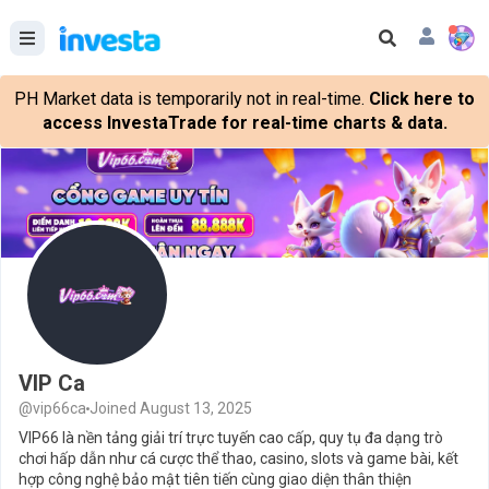
PH Market data is temporarily not in real-time.
Click here to
access InvestaTrade for real-time charts & data.
VIP Ca
@vip66ca
Joined August 13, 2025
VIP66 là nền tảng giải trí trực tuyến cao cấp, quy tụ đa dạng trò
chơi hấp dẫn như cá cược thể thao, casino, slots và game bài, kết
hợp công nghệ bảo mật tiên tiến cùng giao diện thân thiện