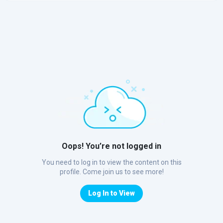
Oops! You’re not logged in
You need to log in to view the content on this
profile. Come join us to see more!
Log In to View