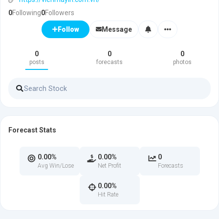
0
Following
0
Followers
Message
Follow
0
0
0
posts
forecasts
photos
Forecast Stats
0.00%
0.00%
0
Avg Win/Lose
Net Profit
Forecasts
0.00%
Hit Rate