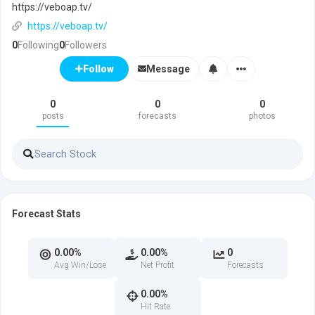
https://veboap.tv/
https://veboap.tv/
0
Following
0
Followers
Message
Follow
0
0
0
posts
forecasts
photos
Forecast Stats
0.00%
0.00%
0
Avg Win/Lose
Net Profit
Forecasts
0.00%
Hit Rate