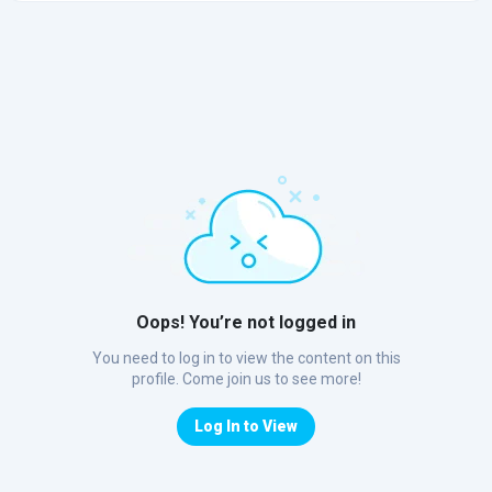
Oops! You’re not logged in
You need to log in to view the content on this
profile. Come join us to see more!
Log In to View