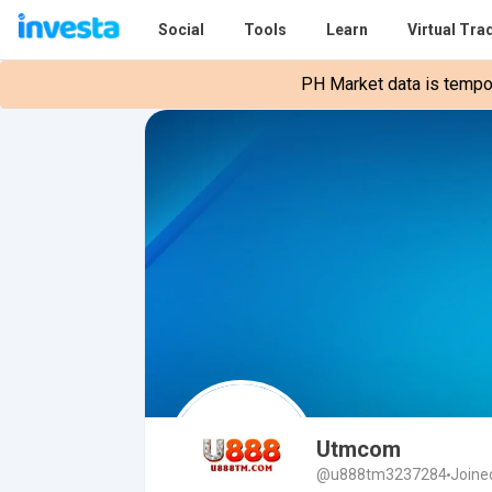
Social
Tools
Learn
Virtual Tra
PH Market data is tempora
Utmcom
@u888tm3237284
Joine