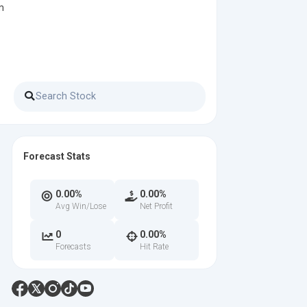
m
Forecast Stats
0.00%
0.00%
Avg Win/Lose
Net Profit
0
0.00%
Forecasts
Hit Rate