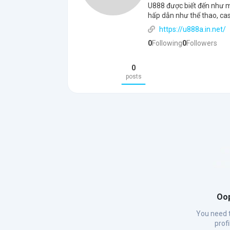
U888 được biết đến như mộ
hấp dẫn như thể thao, casi
https://u888a.in.net/
0
Following
0
Followers
0
posts
Oop
You need t
prof