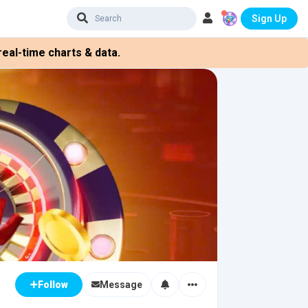
Sign Up
eal-time charts & data.
Message
Follow