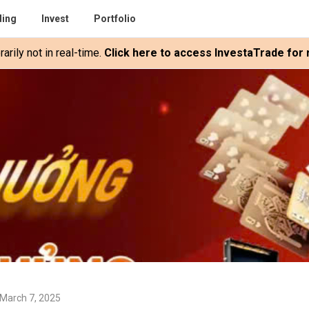
ding
Invest
Portfolio
rily not in real-time.
Click here to access InvestaTrade for r
 March 7, 2025