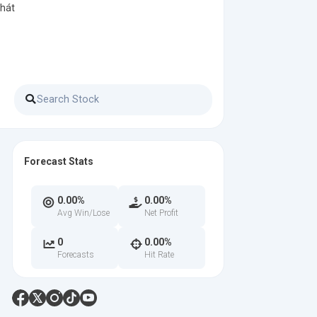
phát
Forecast Stats
0.00%
0.00%
Avg Win/Lose
Net Profit
0
0.00%
Forecasts
Hit Rate