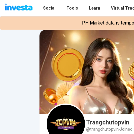
Social
Tools
Learn
Virtual Tra
PH Market data is tempora
Trangchutopvin
@trangchutopvin
Joined