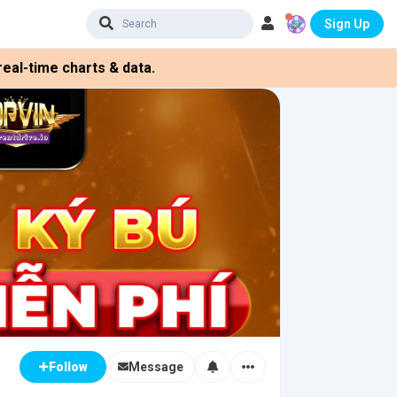
Sign Up
eal-time charts & data.
Message
Follow