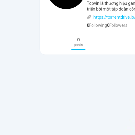
Topvin là thương hiệu ga
triển bởi một tập đoàn côn
https://torrentdrive.io
0
Following
0
Followers
0
posts