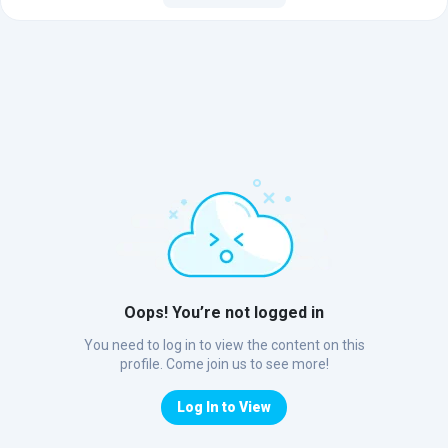
Oops! You’re not logged in
You need to log in to view the content on this
profile. Come join us to see more!
Log In to View