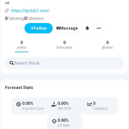
vớ
https://tipclub1.com/
0
Following
0
Followers
Message
Follow
0
0
0
posts
forecasts
photos
Forecast Stats
0.00%
0.00%
0
Avg Win/Lose
Net Profit
Forecasts
0.00%
Hit Rate