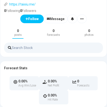
https://taixiu.me/
0
Following
0
Followers
Message
Follow
0
0
0
posts
forecasts
photos
Forecast Stats
0.00%
0.00%
0
Avg Win/Lose
Net Profit
Forecasts
0.00%
Hit Rate