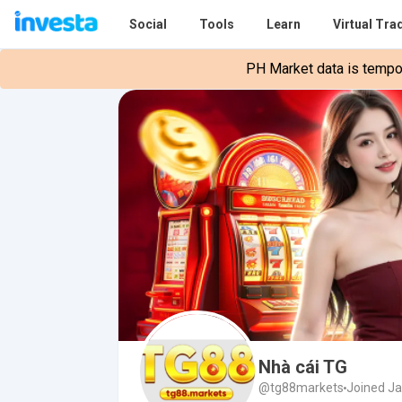
Social
Tools
Learn
Virtual Tra
PH Market data is tempora
Nhà cái TG
@tg88markets
Joined Ja