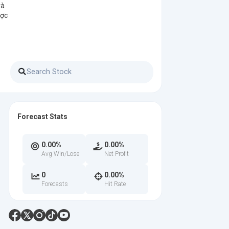
và
ược
Forecast Stats
0.00%
0.00%
Avg Win/Lose
Net Profit
0
0.00%
Forecasts
Hit Rate