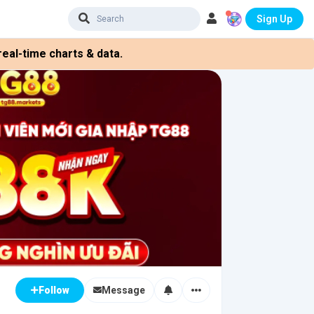
Sign Up
eal-time charts & data.
Message
Follow