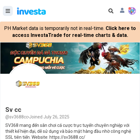
PH Market data is temporarily not in real-time.
Click here to
access InvestaTrade for real-time charts & data.
Sv cc
@sv3688cc
Joined July 26, 2025
SV368 mang đến sân chơi cá cược trực tuyến chuyên nghiệp với
thiết kế hiện đại, dễ sử dụng và bảo mật hàng đầu nhờ công nghệ
SSL tiên tiến. Website: https://sv3688.cc/