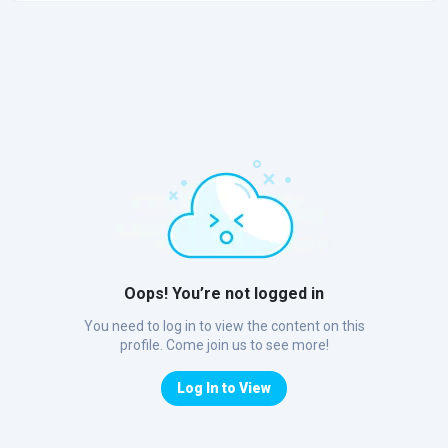
Oops! You’re not logged in
You need to log in to view the content on this
profile. Come join us to see more!
Log In to View