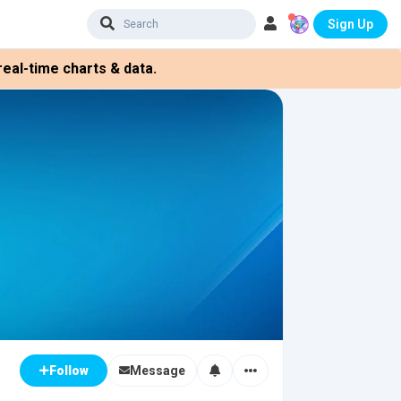
Sign Up
eal-time charts & data.
Message
Follow