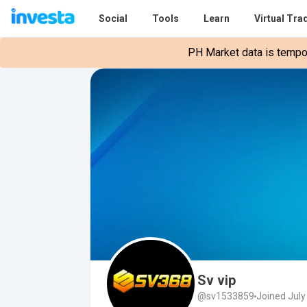
Social
Tools
Learn
Virtual Tra
PH Market data is tempora
Sv vip
@sv1533859
Joined July