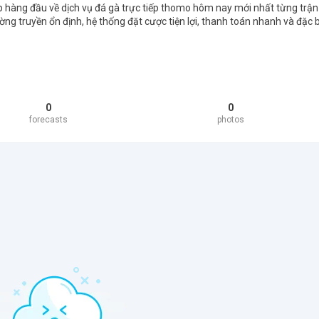
p hàng đầu về dịch vụ đá gà trực tiếp thomo hôm nay mới nhất từng trận
ng truyền ổn định, hệ thống đặt cược tiện lợi, thanh toán nhanh và đặc b
0
0
forecasts
photos