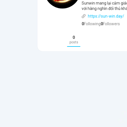
Sunwin mang lại cảm giác c
với hàng nghìn đối thủ kh
https://sun-win.day/
0
Following
0
Followers
0
posts