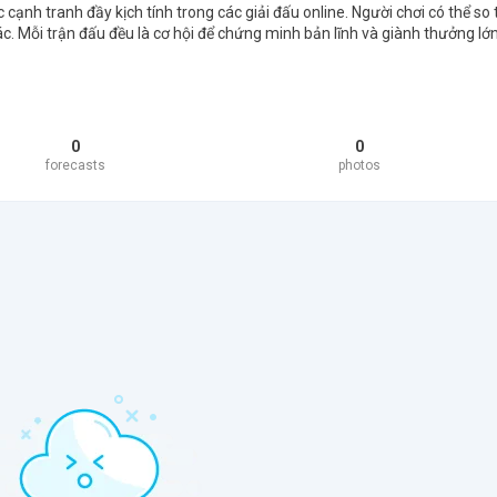
ạnh tranh đầy kịch tính trong các giải đấu online. Người chơi có thể so 
ác. Mỗi trận đấu đều là cơ hội để chứng minh bản lĩnh và giành thưởng lớ
0
0
forecasts
photos