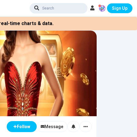
Sign Up
eal-time charts & data.
Message
Follow