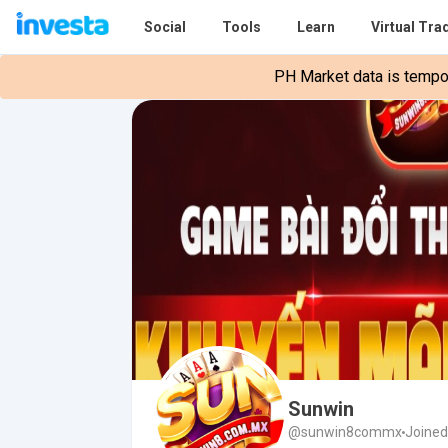
Social
Tools
Learn
Virtual Tra
PH Market data is tempora
Sunwin
@sunwin8commx
Joined