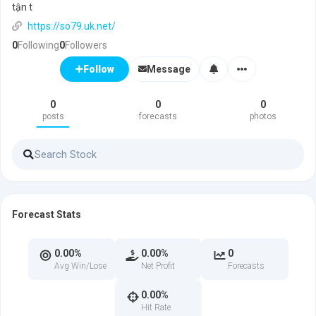
tận t
https://so79.uk.net/
0
Following
0
Followers
Message
Follow
0
0
0
posts
forecasts
photos
Forecast Stats
0.00%
0.00%
0
Avg Win/Lose
Net Profit
Forecasts
0.00%
Hit Rate