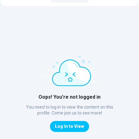
Oops! You’re not logged in
You need to log in to view the content on this
profile. Come join us to see more!
Log In to View