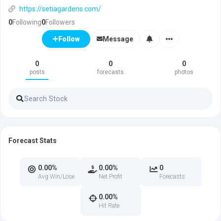
https://setiagardens.com/
0
Following
0
Followers
Message
Follow
0
0
0
posts
forecasts
photos
Forecast Stats
0.00%
0.00%
0
Avg Win/Lose
Net Profit
Forecasts
0.00%
Hit Rate