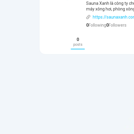
Sauna Xanh là công ty ch
máy xông hơi, phòng xông
https://saunaxanh.c
0
Following
0
Followers
0
posts