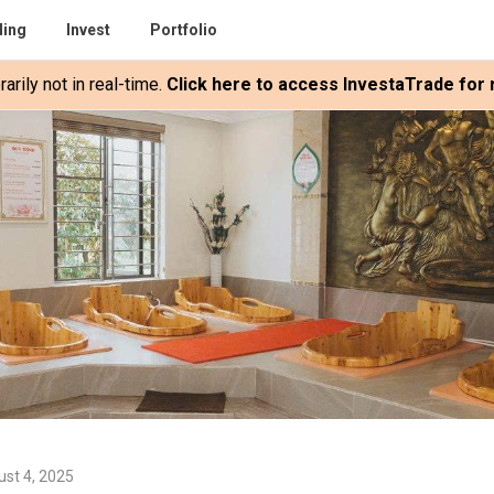
ding
Invest
Portfolio
rily not in real-time.
Click here to access InvestaTrade for r
st 4, 2025