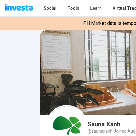
Social
Tools
Learn
Virtual Tra
PH Market data is tempora
Sauna Xanh
@saunaxanh
Joined Augu