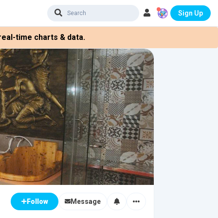
Sign Up
eal-time charts & data.
Message
Follow