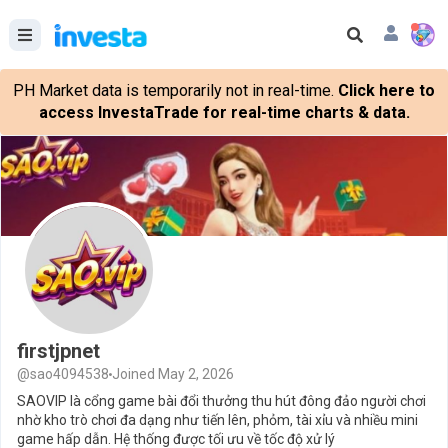
PH Market data is temporarily not in real-time.
Click here to
access InvestaTrade for real-time charts & data.
firstjpnet
@sao4094538
Joined May 2, 2026
SAOVIP là cổng game bài đổi thưởng thu hút đông đảo người chơi
nhờ kho trò chơi đa dạng như tiến lên, phỏm, tài xỉu và nhiều mini
game hấp dẫn. Hệ thống được tối ưu về tốc độ xử lý