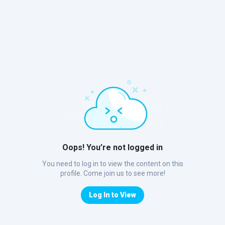
Oops! You’re not logged in
You need to log in to view the content on this
profile. Come join us to see more!
Log In to View