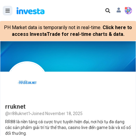
PH Market data is temporarily not in real-time.
Click here to
access InvestaTrade for real-time charts & data.
rruknet
@rr88uknet1
Joined November 18, 2025
RR88 là nền tảng cá cược trực tuyến hiện đại, nơi hội tụ đa dạng
các sản phẩm giải trí từ thể thao, casino live đến game bài và xổ số
đổi thưởng.