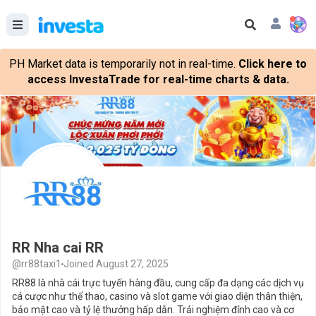
PH Market data is temporarily not in real-time.
Click here to
access InvestaTrade for real-time charts & data.
RR Nha cai RR
@rr88taxi1
Joined August 27, 2025
RR88 là nhà cái trực tuyến hàng đầu, cung cấp đa dạng các dịch vụ
cá cược như thể thao, casino và slot game với giao diện thân thiện,
bảo mật cao và tỷ lệ thưởng hấp dẫn. Trải nghiệm đỉnh cao và cơ