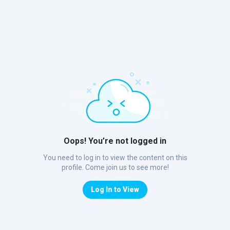
Oops! You’re not logged in
You need to log in to view the content on this
profile. Come join us to see more!
Log In to View