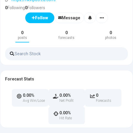
0
Following
0
Followers
Message
Follow
0
0
0
posts
forecasts
photos
Forecast Stats
0.00%
0.00%
0
Avg Win/Lose
Net Profit
Forecasts
0.00%
Hit Rate