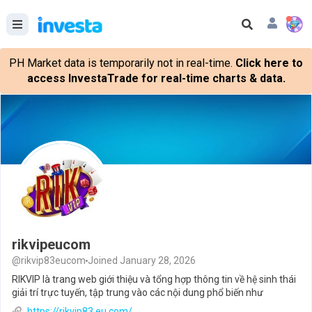
PH Market data is temporarily not in real-time.
Click here to
access InvestaTrade for real-time charts & data.
rikvipeucom
@rikvip83eucom
Joined January 28, 2026
RIKVIP là trang web giới thiệu và tổng hợp thông tin về hệ sinh thái
giải trí trực tuyến, tập trung vào các nội dung phổ biến như
https://rikvip83.eu.com/