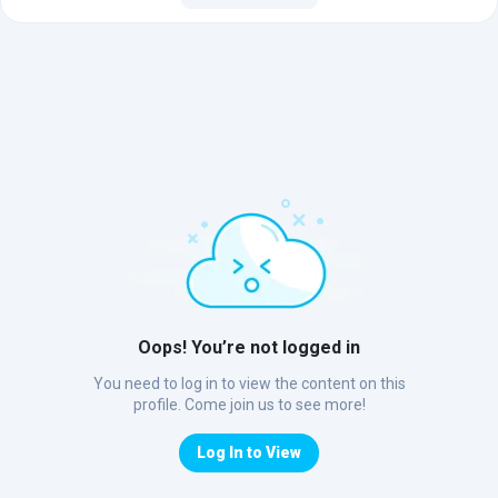
Oops! You’re not logged in
You need to log in to view the content on this
profile. Come join us to see more!
Log In to View