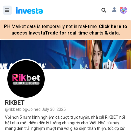
PH Market data is temporarily not in real-time.
Click here to
access InvestaTrade for real-time charts & data.
RIKBET
@rikbetblog
Joined July 30, 2025
Với hơn 5 năm kinh nghiệm cá cược trực tuyến, nhà cái RIKBET nổi
bật như một điểm đến lý tưởng cho người chơi Việt. Nhà cái này
mang đến trải nghiệm mượt mà với giao diện thân thiện, tốc độ xử