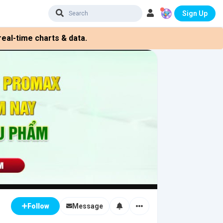
Sign Up
eal-time charts & data.
Message
Follow