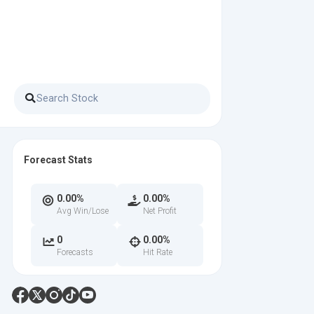
Forecast Stats
0.00%
0.00%
Avg Win/Lose
Net Profit
0
0.00%
Forecasts
Hit Rate