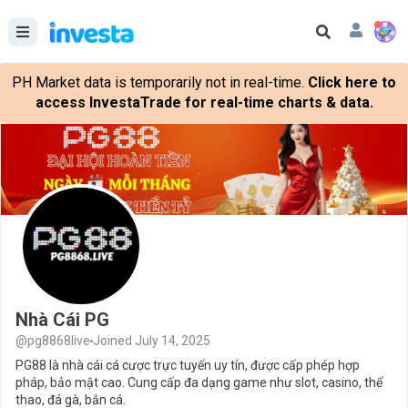
PH Market data is temporarily not in real-time.
Click here to
access InvestaTrade for real-time charts & data.
Nhà Cái PG
@pg8868live
Joined July 14, 2025
PG88 là nhà cái cá cược trực tuyến uy tín, được cấp phép hợp
pháp, bảo mật cao. Cung cấp đa dạng game như slot, casino, thể
thao, đá gà, bắn cá.